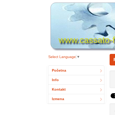
www.cassato-f
Select Language
▼
Početna
Info
Kontakt
Izmena