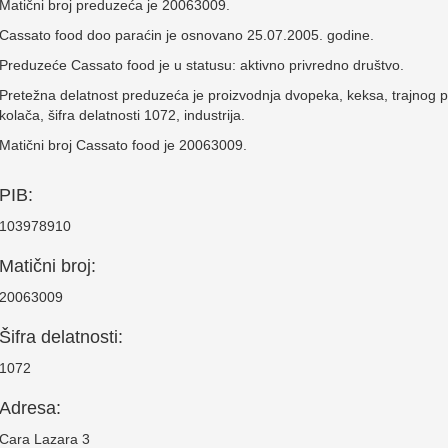
Matični broj preduzeća je 20063009.
Cassato food doo paraćin je osnovano 25.07.2005. godine.
Preduzeće Cassato food je u statusu: aktivno privredno društvo.
Pretežna delatnost preduzeća je proizvodnja dvopeka, keksa, trajnog p
kolača, šifra delatnosti 1072, industrija.
Matični broj Cassato food je 20063009.
PIB:
103978910
Matični broj:
20063009
Šifra delatnosti:
1072
Adresa:
Cara Lazara 3