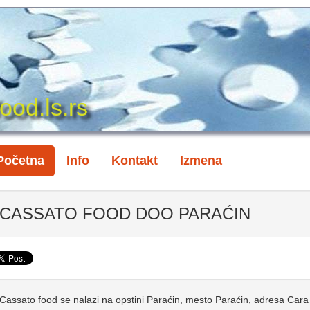
ood.ls.rs
Početna
Info
Kontakt
Izmena
CASSATO FOOD DOO PARAĆIN
Cassato food se nalazi na opstini Paraćin, mesto Paraćin, adresa Cara